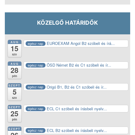
KÖZELGŐ HATÁRIDŐK
AUG
EUROEXAM Angol B2 szóbeli és írá...
egész nap
15
szo
AUG
ÖSD Német B2 és C1 szóbeli és ír...
egész nap
28
pén
SZEPT
Origó B1, B2 és C1 szóbeli és ír...
egész nap
5
szo
SZEPT
ECL C1 szóbeli és írásbeli nyelv...
egész nap
25
pén
SZEPT
ECL B2 szóbeli és írásbeli nyelv...
egész nap