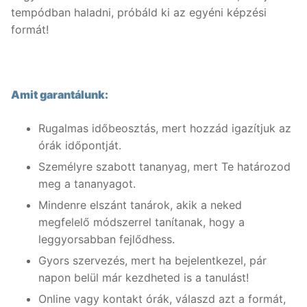
tempódban haladni, próbáld ki az egyéni képzési
Nyelvtanfolyamok
formát!
Lakossági nyelvtanfolyamok
Nyelvvizsgák
Egyéni nyelvi képzés
Rólunk
Amit garantálunk:
Online nyelvi képzés
Rólunk
Fordítás, tolmácsolás
Rugalmas időbeosztás, mert hozzád igazítjuk az
órák időpontját.
Szaknyelvi nyelvtanfolyamok
Kapcsolat
Blog
Személyre szabott tananyag, mert Te határozod
Nyelvvizsga előkészítő tanfolyamok
Tanárainknak
meg a tananyagot.
Mindenre elszánt tanárok, akik a neked
Vállalati nyelvtanfolyamok
Módszertani központ
megfelelő módszerrel tanítanak, hogy a
Gyermektanfolyamok
leggyorsabban fejlődhess.
Gyors szervezés, mert ha bejelentkezel, pár
Újlatin és orosz nyelv
napon belül már kezdheted is a tanulást!
Online vagy kontakt órák, válaszd azt a formát,
Keresése: