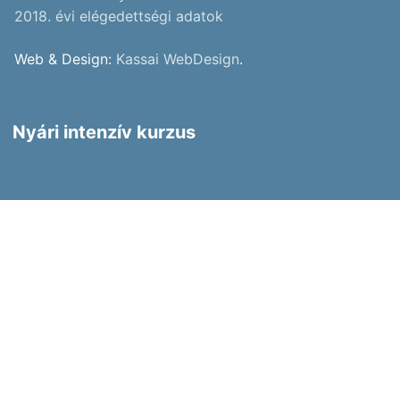
2018. évi elégedettségi adatok
Web & Design:
Kassai WebDesign
.
Nyári intenzív kurzus