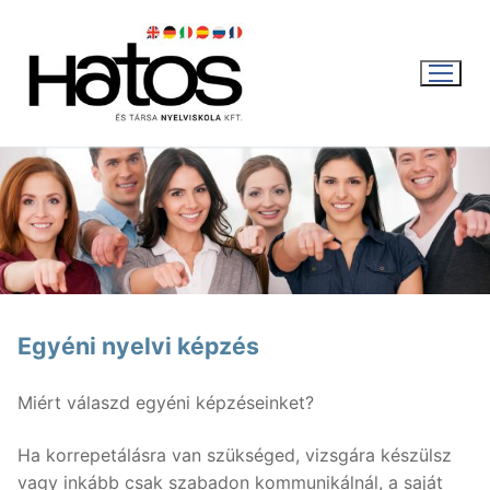
Ugrás
a
tartalomra
WEBSHOP
KOSÁR
|
0
FT
Egyéni nyelvi
képzés
Magyar
Miért válaszd egyéni képzéseinket?
Magyar
Aktuális
Ha korrepetálásra van szükséged, vizsgára készülsz
vagy inkább csak szabadon kommunikálnál, a saját
English
Nyári intenzív kurzus