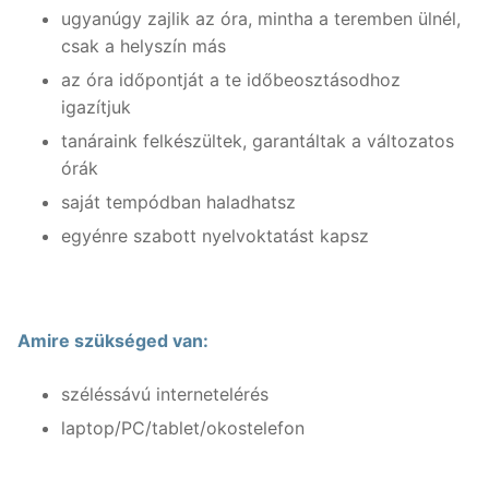
ugyanúgy zajlik az óra, mintha a teremben ülnél,
Nyelvtanfolyamok
csak a helyszín más
az óra időpontját a te időbeosztásodhoz
Lakossági nyelvtanfolyamok
Nyelvvizsgák
igazítjuk
Egyéni nyelvi képzés
tanáraink felkészültek, garantáltak a változatos
Rólunk
órák
Online nyelvi képzés
Rólunk
Fordítás, tolmácsolás
saját tempódban haladhatsz
egyénre szabott nyelvoktatást kapsz
Szaknyelvi nyelvtanfolyamok
Kapcsolat
Blog
Nyelvvizsga előkészítő tanfolyamok
Tanárainknak
Vállalati nyelvtanfolyamok
Módszertani központ
Amire szükséged van:
Gyermektanfolyamok
széléssávú internetelérés
Újlatin és orosz nyelv
laptop/PC/tablet/okostelefon
Keresése: