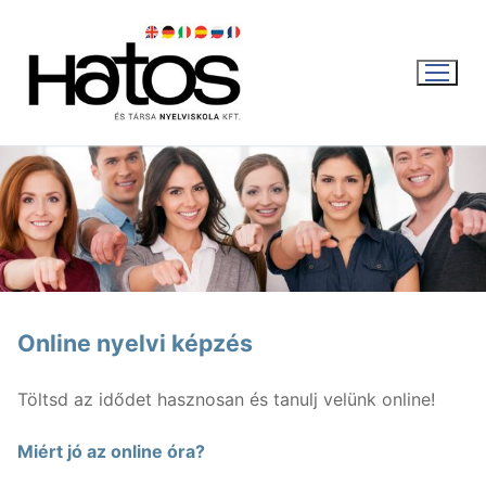
Ugrás
a
tartalomra
WEBSHOP
KOSÁR
|
0
FT
Online nyelvi képzés
Magyar
Töltsd az idődet hasznosan és tanulj velünk online!
Magyar
Aktuális
Miért jó az online óra?
English
Nyári intenzív kurzus