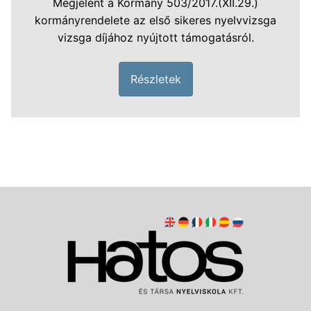
Megjelent a Kormány 503/2017.(XII.29.)
kormányrendelete az első sikeres nyelvvizsga
vizsga díjához nyújtott támogatásról.
Részletek