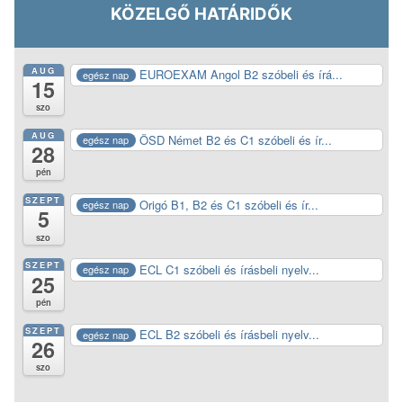
KÖZELGŐ HATÁRIDŐK
AUG
EUROEXAM Angol B2 szóbeli és írá...
egész nap
15
szo
AUG
ÖSD Német B2 és C1 szóbeli és ír...
egész nap
28
pén
SZEPT
Origó B1, B2 és C1 szóbeli és ír...
egész nap
5
szo
SZEPT
ECL C1 szóbeli és írásbeli nyelv...
egész nap
25
pén
SZEPT
ECL B2 szóbeli és írásbeli nyelv...
egész nap
26
szo