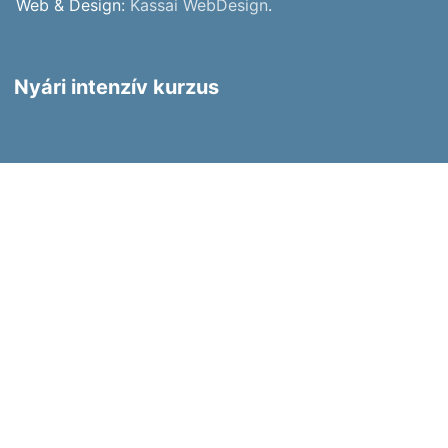
Web & Design:
Kassai WebDesign
.
Nyári intenzív kurzus