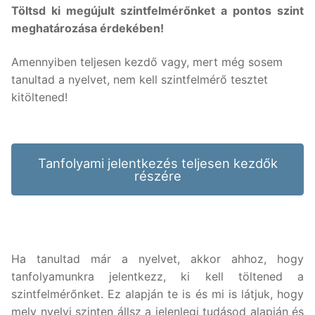
Töltsd ki megújult szintfelmérőnket a pontos szint
meghatározása érdekében!
Nyelvtanfolyamok
Lakossági nyelvtanfolyamok
Nyelvvizsgák
Amennyiben teljesen kezdő vagy, mert még sosem
tanultad a nyelvet, nem kell szintfelmérő tesztet
Egyéni nyelvi képzés
Rólunk
kitöltened!
Online nyelvi képzés
Rólunk
Fordítás, tolmácsolás
Szaknyelvi nyelvtanfolyamok
Kapcsolat
Blog
Tanfolyami jelentkezés teljesen kezdők
részére
Nyelvvizsga előkészítő tanfolyamok
Tanárainknak
Vállalati nyelvtanfolyamok
Módszertani központ
Gyermektanfolyamok
Ha tanultad már a nyelvet, akkor ahhoz, hogy
Újlatin és orosz nyelv
tanfolyamunkra jelentkezz, ki kell töltened a
szintfelmérőnket. Ez alapján te is és mi is látjuk, hogy
mely nyelvi szinten állsz a jelenlegi tudásod alapján és
Keresése: