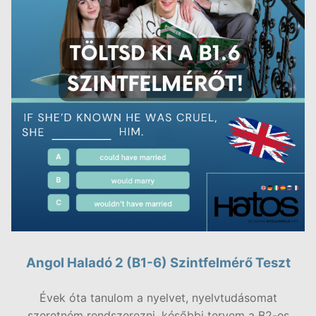
Angol Haladó 2 (B1-6) Szintfelmérő Teszt
Évek óta tanulom a nyelvet, nyelvtudásomat
szeretném rendszerezni, későbbi tervem a B2-es