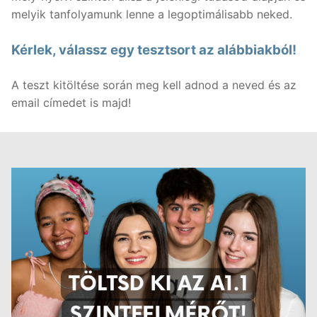
melyik tanfolyamunk lenne a legoptimálisabb neked.
Kérlek, válassz egy tesztsort az alábbiakból!
A teszt kitöltése során meg kell adnod a neved és az
email címedet is majd!