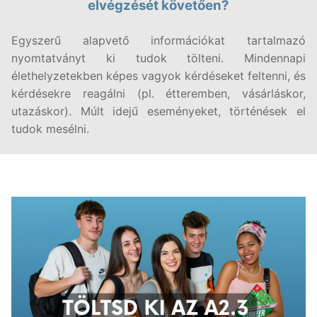
elvégzését követően?
Egyszerű alapvető információkat tartalmazó
nyomtatványt ki tudok tölteni. Mindennapi
élethelyzetekben képes vagyok kérdéseket feltenni, és
kérdésekre reagálni (pl. étteremben, vásárláskor,
utazáskor). Múlt idejű eseményeket, történések el
tudok mesélni.