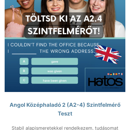
Angol Középhaladó 2 (A2-4) Szintfelmérő
Teszt
Stabil alapismeretekkel rendelkezem, tudásomat