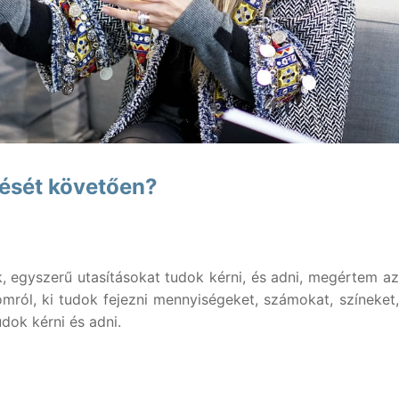
rzus
k
lvtanfolyamok
képzés
zését követően?
képzés
olás
elvtanfolyamok
lőkészítő tanfolyamok
 egyszerű utasításokat tudok kérni, és adni, megértem az
mról, ki tudok fejezni mennyiségeket, számokat, színeket,
vtanfolyamok
pont
dok kérni és adni.
lyamok
z nyelv