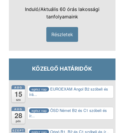
Induló/Aktuális 60 órás lakossági
tanfolyamaink
Részletek
KÖZELGŐ HATÁRIDŐK
AUG
EUROEXAM Angol B2 szóbeli és
egész nap
15
írá...
szo
AUG
ÖSD Német B2 és C1 szóbeli és
egész nap
28
ír...
pén
SZEPT
Origó B1, B2 és C1 szóbeli és ír...
egész nap