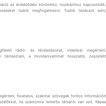
máció az érdeklődési körömhöz, munkámhoz kapcsolódik.
telezéseket tudok megfogalmazni. Tudok tanácsot adni,
elelő rádió- és tévéadásokat, videókat megérteni.
 támasztani, a mondanivalómat hosszabb, összetett
érteni, hivatalos, szakmai szövegek fontos információit
szélőkkel, ha számomra ismerős témáról van szó. Képes