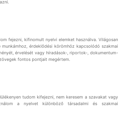
azni.
om fejezni, kifinomult nyelvi elemket használva. Világosan
etve munkámhoz, érdeklődési körömhöz kapcsolódó szakmai
ényét, érvelését vagy híradások-, riportok-, dokumentum-
 szövegek fontos pontjait megértem.
ülékenyen tudom kifejezni, nem keresem a szavakat vagy
sználom a nyelvet különböző társadalmi és szakmai