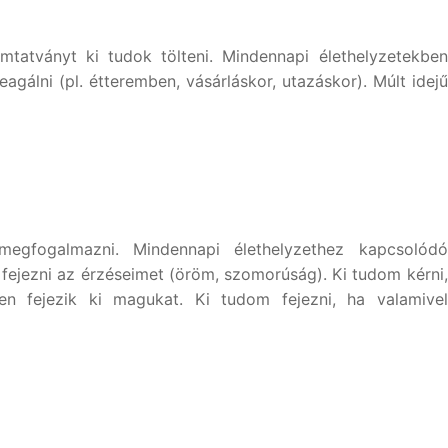
mtatványt ki tudok tölteni. Mindennapi élethelyzetekben
agálni (pl. étteremben, vásárláskor, utazáskor). Múlt idejű
 megfogalmazni. Mindennapi élethelyzethez kapcsolódó
 fejezni az érzéseimet (öröm, szomorúság). Ki tudom kérni,
n fejezik ki magukat. Ki tudom fejezni, ha valamivel