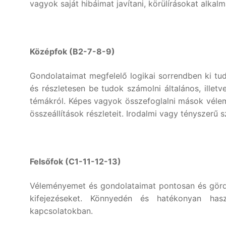
vagyok saját hibáimat javítani, körülírásokat alkalm
Középfok (B2-7-8-9)
Gondolataimat megfelelő logikai sorrendben ki tud
és részletesen be tudok számolni általános, ill
témákról. Képes vagyok összefoglalni mások vélem
összeállítások részleteit. Irodalmi vagy tényszerű
Felsőfok (C1-11-12-13)
Véleményemet és gondolataimat pontosan és görd
kifejezéseket. Könnyedén és hatékonyan ha
kapcsolatokban.