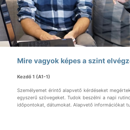
Magyar
Aktuális
English
Nyári intenzív ku
Nyelvtanfolyamo
Lakossági nye
Nyelvvizsgák
Egyéni nyelvi 
Rólunk
Mire vagyok képes a szint elvég
Online nyelvi 
Rólunk
Fordítás, tolmács
Kezdő 1 (A1-1)
Szaknyelvi ny
Kapcsolat
Blog
Nyelvvizsga e
Személyemet érintő alapvető kérdéseket megértek,
Tanárainknak
egyszerű szövegeket. Tudok beszélni a napi rutino
Vállalati nyel
Módszertani köz
időpontokat, dátumokat. Alapvető információkat tu
Gyermektanfo
Újlatin és oros