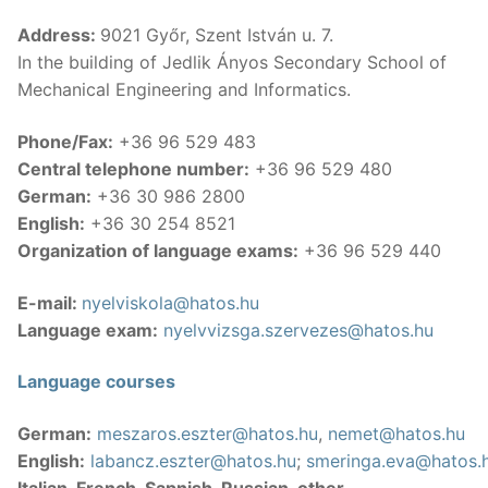
Address:
9021 Győr, Szent István u. 7.
Public language courses
Language examinations
In the building of Jedlik Ányos Secondary School of
Mechanical Engineering and Informatics.
Private language course
About us
Online language courses
Translation, Interpretation
Phone/Fax:
+36 96 529 483
Central telephone number:
+36 96 529 480
Professional language courses
Contact
German:
+36 30 986 2800
English:
+36 30 254 8521
Language exam preparatory courses
Organization of language exams:
+36 96 529 440
Corporate language courses
E-mail:
nyelviskola@hatos.hu
Language exam:
nyelvvizsga.szervezes@hatos.hu
Courses for children
Search
for:
Neo-Latin and Russian language course
Language courses
German:
meszaros.eszter@hatos.hu
,
nemet@hatos.hu
English:
labancz.eszter@hatos.hu
;
smeringa.eva@hatos.
Italian, French, Sapnish, Russian, other