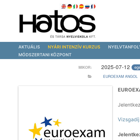
Ugrás
a
tartalomra
AKTUÁLIS
NYÁRI INTENZÍV KURZUS
NYELVTANFO
MÓDSZERTANI KÖZPONT
2025-07-12
eg
MIKOR:
EUROEXAM ANGOL
EUROEXAM
WEBSHOP
Jelentkez
KOSÁR
|
0
FT
Vizsgadíj
Magyar
Jelentke