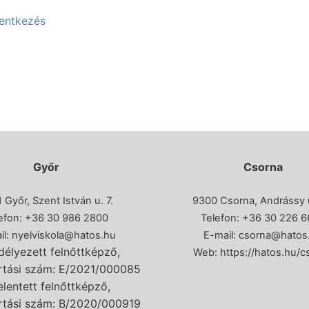
lentkezés
rzus
k
lvtanfolyamok
képzés
képzés
olás
Győr
Csorna
elvtanfolyamok
 Győr, Szent István u. 7.
9300 Csorna, Andrássy ú
lőkészítő tanfolyamok
efon: +36 30 986 2800
Telefon:
+36 30 226 6
il:
nyelviskola@hatos.hu
E-mail:
csorna@hatos
vtanfolyamok
pont
élyezett felnőttképző,
Web:
https://hatos.hu/c
artási szám: E/2021/000085
lyamok
elentett felnőttképző,
artási szám: B/2020/000919
z nyelv