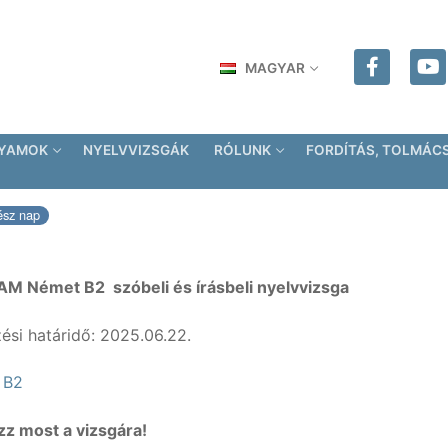
MAGYAR
LYAMOK
NYELVVIZSGÁK
RÓLUNK
FORDÍTÁS, TOLMÁC
ész nap
 Német B2 szóbeli és írásbeli nyelvvizsga
ési határidő: 2025.06.22.
 B2
zz most a vizsgára!