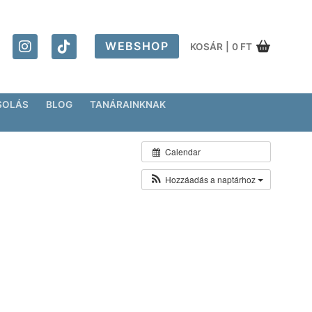
WEBSHOP
KOSÁR
|
0
FT
SOLÁS
BLOG
TANÁRAINKNAK
Calendar
Hozzáadás a naptárhoz