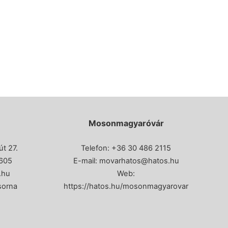
Mosonmagyaróvár
t 27.
Telefon: +36 30 486 2115
605
E-mail:
movarhatos@hatos.hu
.hu
Web:
sorna
https://hatos.hu/mosonmagyarovar