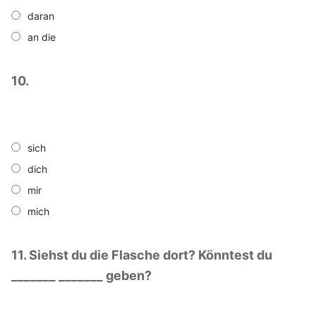
daran
an die
10.
sich
dich
mir
mich
11. Siehst du die Flasche dort? Könntest du
_______ _______ geben?