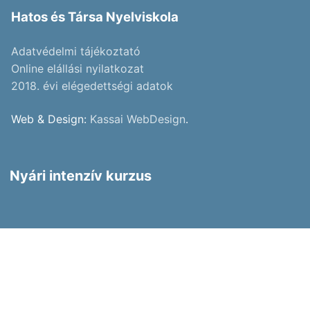
Hatos és Társa Nyelviskola
Adatvédelmi tájékoztató
Online elállási nyilatkozat
2018. évi elégedettségi adatok
Web & Design:
Kassai WebDesign
.
Nyári intenzív kurzus