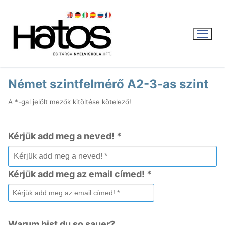
Ugrás
a
tartalomra
Német szintfelmérő A2-3-as szint
A *-gal jelölt mezők kitöltése kötelező!
WEBSHOP
Kérjük add meg a neved! *
KOSÁR
|
0
FT
Kérjük add meg az email címed! *
Magyar
Magyar
Aktuális
English
Nyári intenzív kurzus
Warum bist du so sauer?