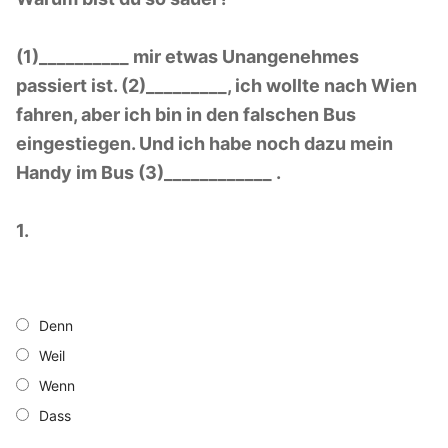
Nyelvtanfolyamok
(1)__________ mir etwas Unangenehmes
Lakossági nyelvtanfolyamok
passiert ist. (2)_________, ich wollte nach Wien
Nyelvvizsgák
fahren, aber ich bin in den falschen Bus
Egyéni nyelvi képzés
Rólunk
eingestiegen. Und ich habe noch dazu mein
Handy im Bus (3)____________ .
Online nyelvi képzés
Rólunk
Fordítás, tolmácsolás
Szaknyelvi nyelvtanfolyamok
Kapcsolat
Blog
1.
Nyelvvizsga előkészítő tanfolyamok
Tanárainknak
Vállalati nyelvtanfolyamok
Módszertani központ
Denn
Gyermektanfolyamok
Weil
Wenn
Újlatin és orosz nyelv
Dass
Keresése: