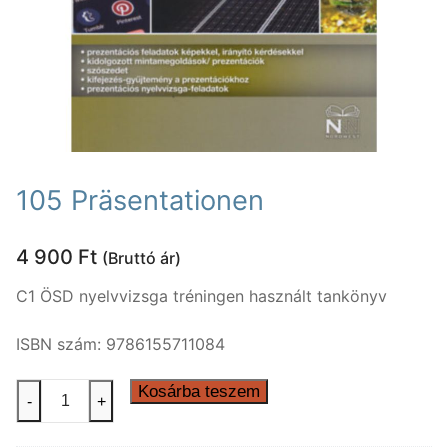
Nyelvtanfolyamok
Lakossági nyelvtanfolyamok
Nyelvvizsgák
Egyéni nyelvi képzés
Rólunk
Online nyelvi képzés
Rólunk
Fordítás, tolmácsolás
105 Präsentationen
Szaknyelvi nyelvtanfolyamok
Kapcsolat
Blog
4 900
Ft
(Bruttó ár)
Nyelvvizsga előkészítő tanfolyamok
Tanárainknak
C1 ÖSD nyelvvizsga tréningen használt tankönyv
Vállalati nyelvtanfolyamok
Módszertani központ
ISBN szám: 9786155711084
Gyermektanfolyamok
Újlatin és orosz nyelv
105
Kosárba teszem
-
+
Präsentationen
mennyiség
Keresése: