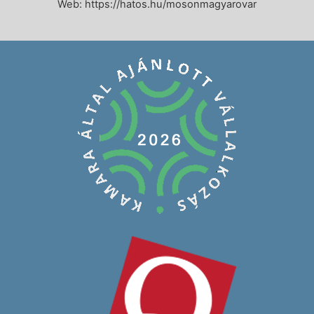
Web:
https://hatos.hu/mosonmagyarovar