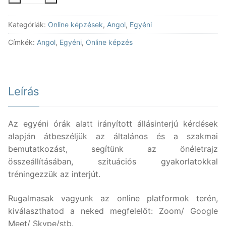
való
felkészítés
Kategóriák:
Online képzések
,
Angol
,
Egyéni
online
-
Címkék:
Angol
,
Egyéni
,
Online képzés
angol
mennyiség
Leírás
Az egyéni órák alatt irányított állásinterjú kérdések
alapján átbeszéljük az általános és a szakmai
bemutatkozást, segítünk az önéletrajz
összeállításában, szituációs gyakorlatokkal
tréningezzük az interjút.
Rugalmasak vagyunk az online platformok terén,
kiválaszthatod a neked megfelelőt: Zoom/ Google
Meet/ Skype/stb.