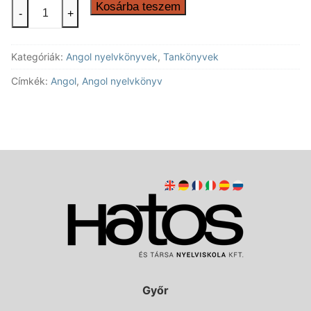
Pioneer
Kosárba teszem
-
+
Elementary
Workbook
Kategóriák:
Angol nyelvkönyvek
,
Tankönyvek
(including
Extra
Címkék:
Angol
,
Angol nyelvkönyv
Grammar
Section)
mennyiség
Győr