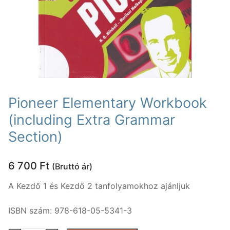
Nyelvtanfolyamok
Lakossági nyelvtanfolyamok
Nyelvvizsgák
Egyéni nyelvi képzés
Rólunk
Online nyelvi képzés
Rólunk
Fordítás, tolmácsolás
Pioneer Elementary Workbook
Szaknyelvi nyelvtanfolyamok
Kapcsolat
Blog
(including Extra Grammar
Nyelvvizsga előkészítő tanfolyamok
Section)
Tanárainknak
Vállalati nyelvtanfolyamok
Módszertani központ
6 700
Ft
(Bruttó ár)
Gyermektanfolyamok
A Kezdő 1 és Kezdő 2 tanfolyamokhoz ajánljuk
Újlatin és orosz nyelv
ISBN szám: 978-618-05-5341-3
Keresése: