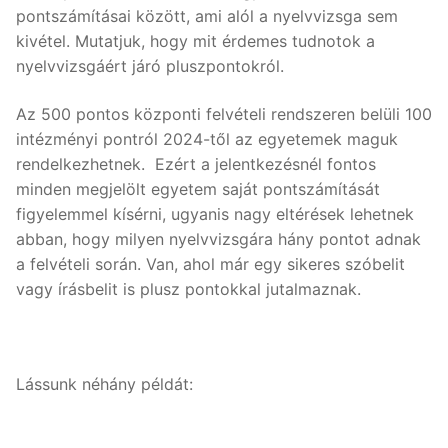
pontszámításai között, ami alól a nyelvvizsga sem
kivétel. Mutatjuk, hogy mit érdemes tudnotok a
Nyelvtanfolyamok
nyelvvizsgáért járó pluszpontokról.
Lakossági nyelvtanfolyamok
Nyelvvizsgák
Az 500 pontos központi felvételi rendszeren belüli 100
Egyéni nyelvi képzés
Rólunk
intézményi pontról 2024-től az egyetemek maguk
rendelkezhetnek. Ezért a jelentkezésnél fontos
Online nyelvi képzés
Rólunk
Fordítás, tolmácsolás
minden megjelölt egyetem saját pontszámítását
figyelemmel kísérni, ugyanis nagy eltérések lehetnek
Szaknyelvi nyelvtanfolyamok
Kapcsolat
Blog
abban, hogy milyen nyelvvizsgára hány pontot adnak
Nyelvvizsga előkészítő tanfolyamok
Tanárainknak
a felvételi során. Van, ahol már egy sikeres szóbelit
vagy írásbelit is plusz pontokkal jutalmaznak.
Vállalati nyelvtanfolyamok
Módszertani központ
Gyermektanfolyamok
Lássunk néhány példát:
Újlatin és orosz nyelv
Keresése: