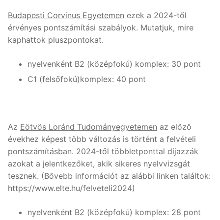
Budapesti Corvinus Egyetemen
ezek a 2024-től
érvényes pontszámítási szabályok. Mutatjuk, mire
kaphattok pluszpontokat.
nyelvenként B2 (középfokú) komplex: 30 pont
C1 (felsőfokú)komplex: 40 pont
Az
Eötvös Loránd Tudományegyetemen
az előző
évekhez képest több változás is történt a felvételi
pontszámításban. 2024-től többletponttal díjazzák
azokat a jelentkezőket, akik sikeres nyelvvizsgát
tesznek. (Bővebb információt az alábbi linken találtok:
https://www.elte.hu/felveteli2024)
nyelvenként B2 (középfokú) komplex: 28 pont