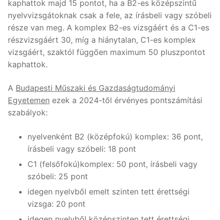
kaphattok majd 15 pontot, ha a B2-es középszintű
nyelvvizsgátoknak csak a fele, az írásbeli vagy szóbeli
része van meg. A komplex B2-es vizsgáért és a C1-es
részvizsgáért 30, míg a hiánytalan, C1-es komplex
vizsgáért, szaktól függően maximum 50 pluszpontot
kaphattok.
A
Budapesti Műszaki és Gazdaságtudományi
Egyetemen
ezek a 2024-től érvényes pontszámítási
szabályok:
nyelvenként B2 (középfokú) komplex: 36 pont,
írásbeli vagy szóbeli: 18 pont
C1 (felsőfokú)komplex: 50 pont, írásbeli vagy
szóbeli: 25 pont
idegen nyelvből emelt szinten tett érettségi
vizsga: 20 pont
idegen nyelvből középszinten tett érettségi