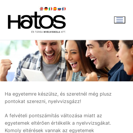
Ugrás
a
tartalomra
WEBSHOP
KOSÁR
|
0
FT
Ha egyetemre készülsz, és szeretnél még plusz
pontokat szerezni, nyelvvizsgázz!
Magyar
A felvételi pontszámítás változása miatt az
Magyar
Aktuális
egyetemek eltérően értékelik a nyelvvizsgákat.
Komoly eltérések vannak az egyetemek
English
Nyári intenzív kurzus