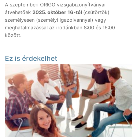
A szeptemberi ORIGO vizsgabizonyítványai
átvehetőek
2025. október 16-tól
(csütörtök)
Nyelvtanfolyamok
személyesen (személyi igazolvánnyal) vagy
Lakossági nyelvtanfolyamok
Nyelvvizsgák
meghatalmazással az irodánkban 8:00 és 16:00
között.
Egyéni nyelvi képzés
Rólunk
Online nyelvi képzés
Rólunk
Fordítás, tolmácsolás
Ez is érdekelhet
Szaknyelvi nyelvtanfolyamok
Kapcsolat
Blog
Nyelvvizsga előkészítő tanfolyamok
Tanárainknak
Vállalati nyelvtanfolyamok
Módszertani központ
Gyermektanfolyamok
Újlatin és orosz nyelv
Keresése: