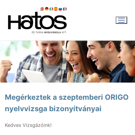
Ugrás
a
tartalomra
WEBSHOP
KOSÁR
|
0
FT
Megérkeztek a szeptemberi ORIGO
nyelvvizsga bizonyítványai
Magyar
Magyar
Aktuális
Kedves Vizsgázóink!
English
Nyári intenzív kurzus