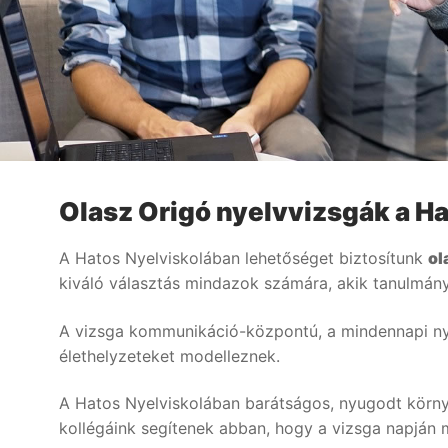
Magyar
Aktuális
English
Nyári intenzív ku
Nyelvtanfolyamo
Lakossági nye
Nyelvvizsgák
Egyéni nyelvi 
Rólunk
Olasz Origó nyelvvizsgák a H
Online nyelvi 
Rólunk
Fordítás, tolmács
A Hatos Nyelviskolában lehetőséget biztosítunk
ol
Szaknyelvi ny
Kapcsolat
Blog
kiváló választás mindazok számára, akik tanulmány
Nyelvvizsga e
Tanárainknak
A vizsga kommunikáció-központú, a mindennapi nyelv
Vállalati nyel
élethelyzeteket modelleznek.
Módszertani köz
Gyermektanfo
A Hatos Nyelviskolában barátságos, nyugodt környez
kollégáink segítenek abban, hogy a vizsga napján m
Újlatin és oros