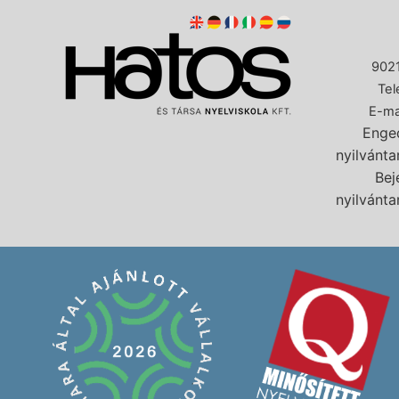
9021
Tel
E-ma
Enged
nyilvánt
Bej
nyilvánt