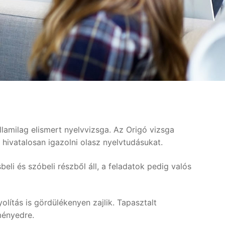
lamilag elismert nyelvvizsga. Az Origó vizsga
hivatalosan igazolni olasz nyelvtudásukat.
li és szóbeli részből áll, a feladatok pedig valós
lítás is gördülékenyen zajlik. Tapasztalt
ményedre.