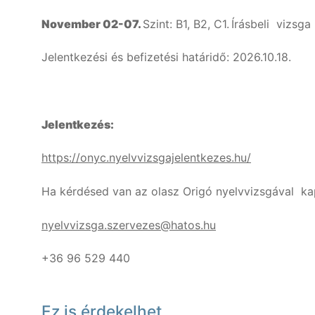
November 02-07.
Szint: B1, B2, C1.
Írásbeli vizsga 
Jelentkezési és befizetési határidő: 2026.10.18.
Jelentkezés:
https://onyc.nyelvvizsgajelentkezes.hu/
Ha kérdésed van az olasz Origó nyelvvizsgával ka
nyelvvizsga.szervezes@hatos.hu
+36 96 529 440
Ez is érdekelhet