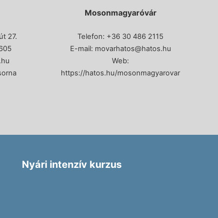
Mosonmagyaróvár
t 27.
Telefon: +36 30 486 2115
605
E-mail:
movarhatos@hatos.hu
.hu
Web:
sorna
https://hatos.hu/mosonmagyarovar
Nyári intenzív kurzus