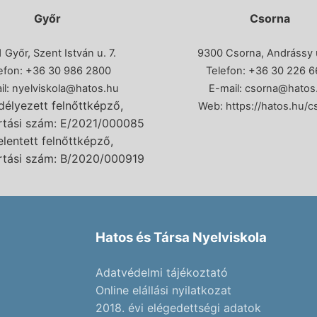
Győr
Csorna
 Győr, Szent István u. 7.
9300 Csorna, Andrássy ú
efon: +36 30 986 2800
Telefon:
+36 30 226 6
il:
nyelviskola@hatos.hu
E-mail:
csorna@hatos
élyezett felnőttképző,
Web:
https://hatos.hu/c
artási szám: E/2021/000085
elentett felnőttképző,
artási szám: B/2020/000919
Hatos és Társa Nyelviskola
Adatvédelmi tájékoztató
Online elállási nyilatkozat
2018. évi elégedettségi adatok