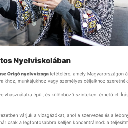
rzus
k
lvtanfolyamok
képzés
atos Nyelviskolában
képzés
olás
asz Origó nyelvvizsga
letételére, amely Magyarországon ál
elvtanfolyamok
aikhoz, munkájukhoz vagy személyes céljaikhoz szeretnék 
lőkészítő tanfolyamok
használatra épül, és különböző szinteken érhető el. Írásbe
vtanfolyamok
pont
lyamok
etben várjuk a vizsgázókat, ahol a szervezés és a lebonyo
ár csak a legfontosabbra kelljen koncentrálnod: a teljesít
z nyelv