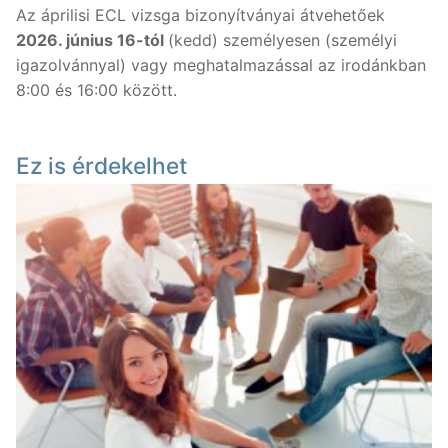
Az áprilisi ECL vizsga bizonyítványai átvehetőek
2026. június 16-tól
(kedd) személyesen (személyi
Nyelvtanfolyamok
igazolvánnyal) vagy meghatalmazással az irodánkban
Lakossági nyelvtanfolyamok
Nyelvvizsgák
8:00 és 16:00 között.
Egyéni nyelvi képzés
Rólunk
Ez is érdekelhet
Online nyelvi képzés
Rólunk
Fordítás, tolmácsolás
Szaknyelvi nyelvtanfolyamok
Kapcsolat
Blog
Nyelvvizsga előkészítő tanfolyamok
Tanárainknak
Vállalati nyelvtanfolyamok
Módszertani központ
Gyermektanfolyamok
Újlatin és orosz nyelv
Keresése: