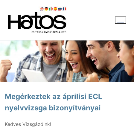
Ugrás
a
tartalomra
WEBSHOP
KOSÁR
|
0
FT
Megérkeztek az áprilisi ECL
nyelvvizsga bizonyítványai
Magyar
Magyar
Aktuális
Kedves Vizsgázóink!
English
Nyári intenzív kurzus