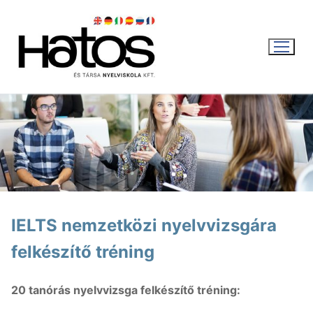
Ugrás
a
tartalomra
WEBSHOP
KOSÁR
|
0
FT
IELTS nemzetközi nyelvvizsgára
felkészítő tréning
Magyar
Magyar
Aktuális
20 tanórás nyelvvizsga felkészítő tréning:
English
Nyári intenzív kurzus