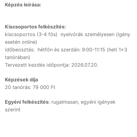
Képzés leírása:
Nyelvtanfolyamok
Lakossági nyelvtanfolyamok
Nyelvvizsgák
Kiscsoportos felkészítés:
kiscsoportos (3-4 fős) nyelvórák személyesen (igény
Egyéni nyelvi képzés
Rólunk
esetén online)
időbeosztás: hétfőn és szerdán: 9:00-11:15 (heti 1x3
Online nyelvi képzés
Rólunk
Fordítás, tolmácsolás
tanórában)
Tervezett kezdés időpontja: 2026.07.20.
Szaknyelvi nyelvtanfolyamok
Kapcsolat
Blog
Nyelvvizsga előkészítő tanfolyamok
Képzések díja
Tanárainknak
20 tanórás: 79 000 Ft
Vállalati nyelvtanfolyamok
Módszertani központ
Egyéni felkészítés
: rugalmasan, egyéni igények
Gyermektanfolyamok
szerint
Újlatin és orosz nyelv
Keresése: