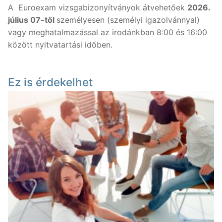
A Euroexam vizsgabizonyítványok átvehetőek
2026.
július 07-től
személyesen (személyi igazolvánnyal)
Nyelvtanfolyamok
vagy meghatalmazással az irodánkban 8:00 és 16:00
Lakossági nyelvtanfolyamok
Nyelvvizsgák
között nyitvatartási időben.
Egyéni nyelvi képzés
Rólunk
Ez is érdekelhet
Online nyelvi képzés
Rólunk
Fordítás, tolmácsolás
Szaknyelvi nyelvtanfolyamok
Kapcsolat
Blog
Nyelvvizsga előkészítő tanfolyamok
Tanárainknak
Vállalati nyelvtanfolyamok
Módszertani központ
Gyermektanfolyamok
Újlatin és orosz nyelv
Keresése: