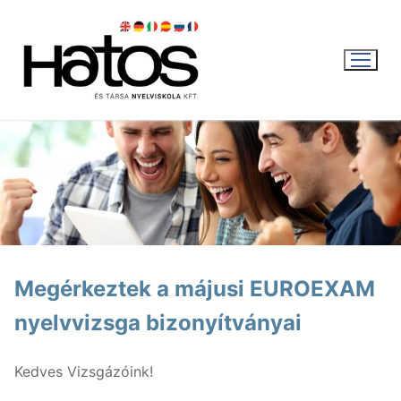
Ugrás
a
tartalomra
WEBSHOP
KOSÁR
|
0
FT
Megérkeztek a májusi EUROEXAM
nyelvvizsga bizonyítványai
Magyar
Magyar
Aktuális
Kedves Vizsgázóink!
English
Nyári intenzív kurzus