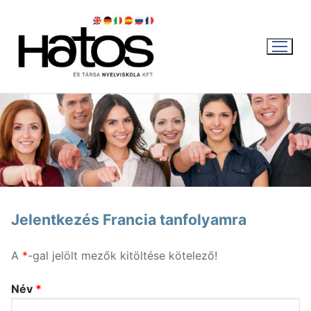
Ugrás
a
tartalomra
WEBSHOP
KOSÁR
|
0
FT
Jelentkezés Francia tanfolyamra
Magyar
A
*
-gal jelölt mezők kitöltése kötelező!
Magyar
Aktuális
Név
*
English
Nyári intenzív kurzus