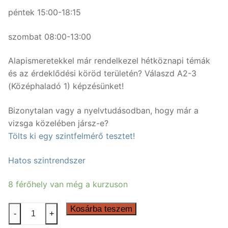
péntek 15:00-18:15
szombat 08:00-13:00
Alapismeretekkel már rendelkezel hétköznapi témák
és az érdeklődési köröd területén? Válaszd A2-3
(Középhaladó 1) képzésünket!
Bizonytalan vagy a nyelvtudásodban, hogy már a
vizsga közelében jársz-e?
Tölts ki egy szintfelmérő tesztet!
Hatos szintrendszer
8 férőhely van még a kurzuson
50
Kosárba teszem
-
+
órás