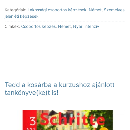
nyelvtanfolyam
Kategóriák:
Lakossági csoportos képzések
,
Német
,
Személyes
német
jelenléti képzések
A2-
3
Címkék:
Csoportos képzés
,
Német
,
Nyári intenzív
mennyiség
Tedd a kosárba a kurzushoz ajánlott
tankönyve(ke)t is!