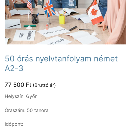
Nyelvtanfolyamok
Lakossági nyelvtanfolyamok
Nyelvvizsgák
Egyéni nyelvi képzés
Rólunk
Online nyelvi képzés
Rólunk
Fordítás, tolmácsolás
50 órás nyelvtanfolyam német
Szaknyelvi nyelvtanfolyamok
Kapcsolat
Blog
A2-3
Nyelvvizsga előkészítő tanfolyamok
Tanárainknak
77 500
Ft
(Bruttó ár)
Vállalati nyelvtanfolyamok
Módszertani központ
Helyszín: Győr
Gyermektanfolyamok
Óraszám: 50 tanóra
Újlatin és orosz nyelv
Időpont:
Keresése: