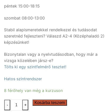
péntek 15:00-18:15
szombat 08:00-13:00
Stabil alapismeretekkel rendelkezel és tudásodat
szeretnéd fejleszteni? Válaszd A2-4 (Középhaladó 2)
képzésünket!
Bizonytalan vagy a nyelvtudásodban, hogy már a
vizsga közelében jársz-e?
Tölts ki egy szintfelmérő tesztet!
Hatos szintrendszer
8 férőhely van még a kurzuson
50
Kosárba teszem
-
+
órás