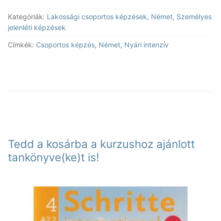
nyelvtanfolyam
Kategóriák:
Lakossági csoportos képzések
,
Német
,
Személyes
német
jelenléti képzések
A2-
4
Címkék:
Csoportos képzés
,
Német
,
Nyári intenzív
mennyiség
Tedd a kosárba a kurzushoz ajánlott
tankönyve(ke)t is!