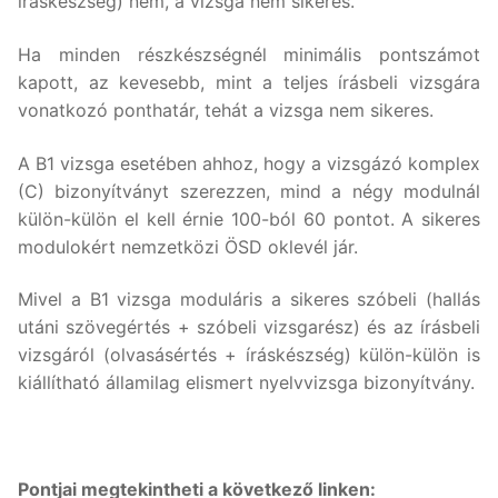
íráskészség) nem, a vizsga nem sikeres.
Ha minden részkészségnél minimális pontszámot
kapott, az kevesebb, mint a teljes írásbeli vizsgára
vonatkozó ponthatár, tehát a vizsga nem sikeres.
A B1 vizsga esetében ahhoz, hogy a vizsgázó komplex
(C) bizonyítványt szerezzen, mind a négy modulnál
külön-külön el kell érnie 100-ból 60 pontot. A sikeres
modulokért nemzetközi ÖSD oklevél jár.
Mivel a B1 vizsga moduláris a sikeres szóbeli (hallás
utáni szövegértés + szóbeli vizsgarész) és az írásbeli
vizsgáról (olvasásértés + íráskészség) külön-külön is
kiállítható államilag elismert nyelvvizsga bizonyítvány.
Pontjai megtekintheti a következő linken: