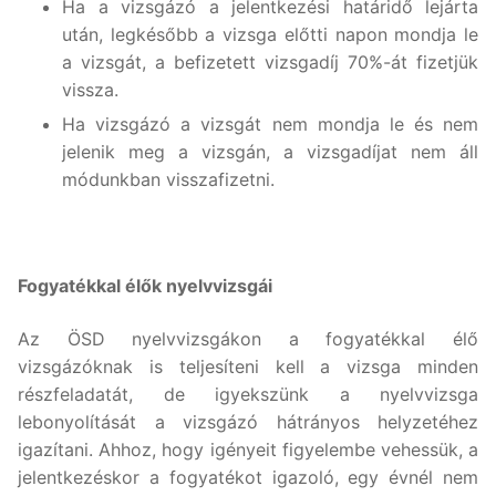
Ha a vizsgázó a jelentkezési határidő lejárta
után, legkésőbb a vizsga előtti napon mondja le
a vizsgát, a befizetett vizsgadíj 70%-át fizetjük
vissza.
Ha vizsgázó a vizsgát nem mondja le és nem
jelenik meg a vizsgán, a vizsgadíjat nem áll
módunkban visszafizetni.
Fogyatékkal élők nyelvvizsgái
Az ÖSD nyelvvizsgákon a fogyatékkal élő
vizsgázóknak is teljesíteni kell a vizsga minden
részfeladatát, de igyekszünk a nyelvvizsga
lebonyolítását a vizsgázó hátrányos helyzetéhez
igazítani. Ahhoz, hogy igényeit figyelembe vehessük, a
jelentkezéskor a fogyatékot igazoló, egy évnél nem