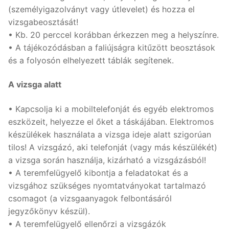
(személyigazolványt vagy útlevelet) és hozza el
vizsgabeosztását!
• Kb. 20 perccel korábban érkezzen meg a helyszínre.
• A tájékozódásban a faliújságra kitűzött beosztások
és a folyosón elhelyezett táblák segítenek.
A vizsga alatt
• Kapcsolja ki a mobiltelefonját és egyéb elektromos
eszközeit, helyezze el őket a táskájában. Elektromos
készülékek használata a vizsga ideje alatt szigorúan
tilos! A vizsgázó, aki telefonját (vagy más készülékét)
a vizsga során használja, kizárható a vizsgázásból!
• A teremfelügyelő kibontja a feladatokat és a
vizsgához szükséges nyomtatványokat tartalmazó
csomagot (a vizsgaanyagok felbontásáról
jegyzőkönyv készül).
• A teremfelügyelő ellenőrzi a vizsgázók