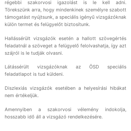
régebbi szakorvosi igazolást is le kell adni.
Törekszünk arra, hogy mindenkinek személyre szabott
támogatást nyújtsunk, a speciális igényű vizsgázóknak
külön termet és felügyelőt biztosítunk.
Hallássérült vizsgázók esetén a hallott szövegértés
feladatnál a szöveget a felügyelő felolvashatja, így azt
szájról is le tudják olvasni.
Látássérült vizsgázóknak az ÖSD speciális
feladatlapot is tud küldeni.
Diszlexiás vizsgázók esetében a helyesírási hibákat
nem értékeljük.
Amennyiben a szakorvosi vélemény indokolja,
hosszabb idő áll a vizsgázó rendelkezésére.