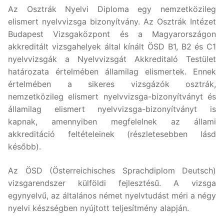
Az Osztrák Nyelvi Diploma egy nemzetközileg
elismert nyelvvizsga bizonyítvány. Az Osztrák Intézet
Budapest Vizsgaközpont és a Magyarországon
akkreditált vizsgahelyek által kínált ÖSD B1, B2 és C1
nyelvvizsgák a Nyelvvizsgát Akkreditaló Testület
határozata értelmében államilag elismertek. Ennek
értelmében a sikeres vizsgázók osztrák,
nemzetközileg elismert nyelvvizsga-bizonyítványt és
államilag elismert nyelvvizsga-bizonyítványt is
kapnak, amennyiben megfelelnek az állami
akkreditáció feltételeinek (részletesebben lásd
később).
Az ÖSD (Österreichisches Sprachdiplom Deutsch)
vizsgarendszer külföldi fejlesztésű. A vizsga
egynyelvű, az általános német nyelvtudást méri a négy
nyelvi készségben nyújtott teljesítmény alapján.