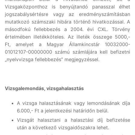
Vizsgaközponthoz is benyújtandó panasszal élhet
jogszabálysértésre vagy az eredményszámításban
mutatkozó számszaki hibára történő hivatkozással. A
másodfokú fellebbezés a 2004. évi CXL. Törvény
értelmében illetékköteles. Az illeték összege 5000,-
Ft, amelyet a Magyar Államkincstár 10032000-
01012107-00000000 számú számlájára kell befizetni
„nyelvvizsga fellebbezés” megjegyzéssel.
Vizsgalemondás, vizsgahalasztás
A vizsga halasztásának vagy lemondásának díja
6.000,- Ft a jelentkezési határidőn belül.
Vizsgát halasztani a halasztási díj befizetése
után a következő vizsgaidőszakra lehet.