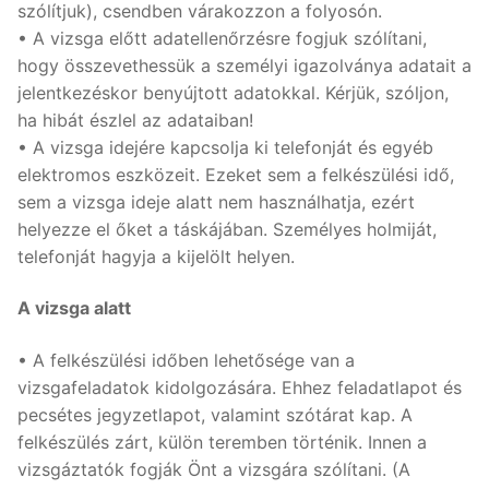
szólítjuk), csendben várakozzon a folyosón.
• A vizsga előtt adatellenőrzésre fogjuk szólítani,
hogy összevethessük a személyi igazolványa adatait a
jelentkezéskor benyújtott adatokkal. Kérjük, szóljon,
ha hibát észlel az adataiban!
• A vizsga idejére kapcsolja ki telefonját és egyéb
elektromos eszközeit. Ezeket sem a felkészülési idő,
sem a vizsga ideje alatt nem használhatja, ezért
helyezze el őket a táskájában. Személyes holmiját,
telefonját hagyja a kijelölt helyen.
A vizsga alatt
• A felkészülési időben lehetősége van a
vizsgafeladatok kidolgozására. Ehhez feladatlapot és
pecsétes jegyzetlapot, valamint szótárat kap. A
felkészülés zárt, külön teremben történik. Innen a
vizsgáztatók fogják Önt a vizsgára szólítani. (A