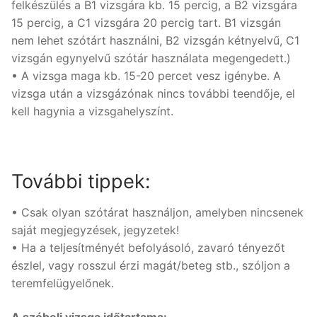
felkészülés a B1 vizsgára kb. 15 percig, a B2 vizsgára
15 percig, a C1 vizsgára 20 percig tart. B1 vizsgán
nem lehet szótárt használni, B2 vizsgán kétnyelvű, C1
vizsgán egynyelvű szótár használata megengedett.)
• A vizsga maga kb. 15-20 percet vesz igénybe. A
vizsga után a vizsgázónak nincs további teendője, el
kell hagynia a vizsgahelyszínt.
További tippek:
• Csak olyan szótárat használjon, amelyben nincsenek
saját megjegyzések, jegyzetek!
• Ha a teljesítményét befolyásoló, zavaró tényezőt
észlel, vagy rosszul érzi magát/beteg stb., szóljon a
teremfelügyelőnek.
A szóbeli vizsga időtartama: