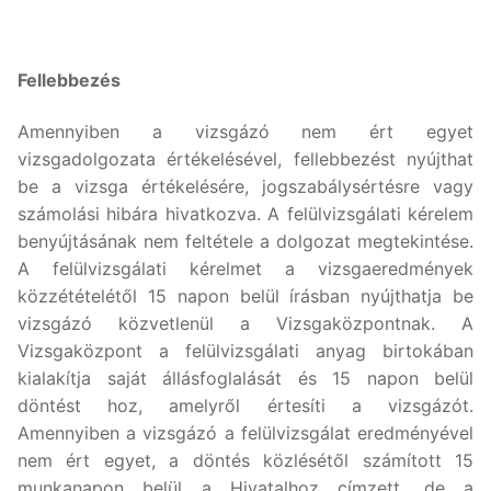
Fellebbezés
Amennyiben a vizsgázó nem ért egyet
vizsgadolgozata értékelésével, fellebbezést nyújthat
be a vizsga értékelésére, jogszabálysértésre vagy
számolási hibára hivatkozva. A felülvizsgálati kérelem
benyújtásának nem feltétele a dolgozat megtekintése.
A felülvizsgálati kérelmet a vizsgaeredmények
közzétételétől 15 napon belül írásban nyújthatja be
vizsgázó közvetlenül a Vizsgaközpontnak. A
Vizsgaközpont a felülvizsgálati anyag birtokában
kialakítja saját állásfoglalását és 15 napon belül
döntést hoz, amelyről értesíti a vizsgázót.
Amennyiben a vizsgázó a felülvizsgálat eredményével
nem ért egyet, a döntés közlésétől számított 15
munkanapon belül a Hivatalhoz címzett, de a