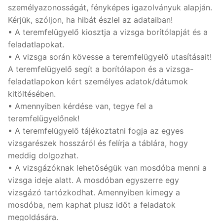
személyazonosságát, fényképes igazolványuk alapján.
Kérjük, szóljon, ha hibát észlel az adataiban!
• A teremfelügyelő kiosztja a vizsga borítólapját és a
feladatlapokat.
• A vizsga során kövesse a teremfelügyelő utasításait!
A teremfelügyelő segít a borítólapon és a vizsga-
feladatlapokon kért személyes adatok/dátumok
kitöltésében.
• Amennyiben kérdése van, tegye fel a
teremfelügyelőnek!
• A teremfelügyelő tájékoztatni fogja az egyes
vizsgarészek hosszáról és felírja a táblára, hogy
meddig dolgozhat.
• A vizsgázóknak lehetőségük van mosdóba menni a
vizsga ideje alatt. A mosdóban egyszerre egy
vizsgázó tartózkodhat. Amennyiben kimegy a
mosdóba, nem kaphat plusz időt a feladatok
megoldására.