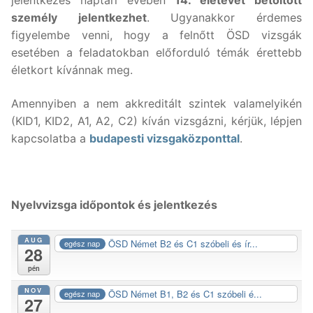
jelentkezés naptári évében
14. életévét betöltött
személy jelentkezhet
. Ugyanakkor érdemes
figyelembe venni, hogy a felnőtt ÖSD vizsgák
esetében a feladatokban előforduló témák érettebb
életkort kívánnak meg.
Amennyiben a nem akkreditált szintek valamelyikén
(KID1, KID2, A1, A2, C2) kíván vizsgázni, kérjük, lépjen
kapcsolatba a
budapesti vizsgaközponttal
.
Nyelvvizsga időpontok és jelentkezés
AUG
ÖSD Német B2 és C1 szóbeli és ír...
egész nap
28
pén
NOV
ÖSD Német B1, B2 és C1 szóbeli é...
egész nap
27