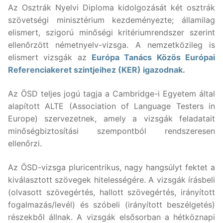
Az Osztrák Nyelvi Diploma kidolgozását két osztrák
szövetségi minisztérium kezdeményezte; államilag
elismert, szigorú minőségi kritériumrendszer szerint
ellenőrzött németnyelv-vizsga. A nemzetközileg is
elismert vizsgák az
Európa Tanács Közös Európai
Referenciakeret szintjeihez (KER) igazodnak.
Az ÖSD teljes jogú tagja a Cambridge-i Egyetem által
alapított ALTE (Association of Language Testers in
Europe) szervezetnek, amely a vizsgák feladatait
minőségbiztosítási szempontból rendszeresen
ellenőrzi.
Az ÖSD-vizsga pluricentrikus, nagy hangsúlyt fektet a
kiválasztott szövegek hitelességére. A vizsgák írásbeli
(olvasott szövegértés, hallott szövegértés, irányított
fogalmazás/levél) és szóbeli (irányított beszélgetés)
részekből állnak. A vizsgák elsősorban a hétköznapi