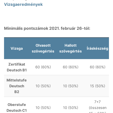
Vizsgaeredmények
Minimális pontszámok 2021. február 26-tól:
Olvasott
Hallott
Vizsga
Íráskészség
szövegértés
szövegértés
Zertifikat
60 (60%)
60 (60%)
60 (60%)
Deutsch B1
Mittelstufe
Deutsch
10 (50%)
10 (50%)
15 (50%)
B2
7+7
Oberstufe
10 (50%)
10 (50%)
(összesen
Deutsch C1