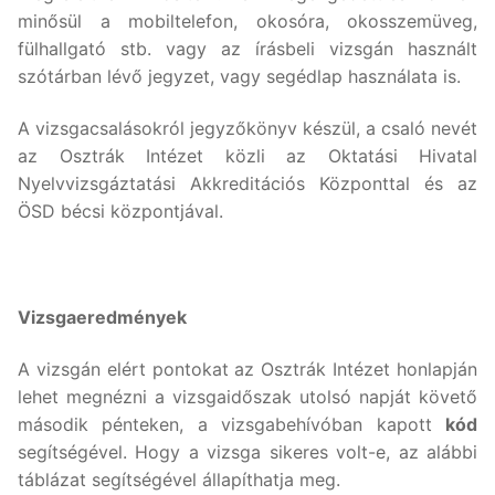
minősül a mobiltelefon, okosóra, okosszemüveg,
fülhallgató stb. vagy az írásbeli vizsgán használt
szótárban lévő jegyzet, vagy segédlap használata is.
A vizsgacsalásokról jegyzőkönyv készül, a csaló nevét
az Osztrák Intézet közli az Oktatási Hivatal
Nyelvvizsgáztatási Akkreditációs Központtal és az
ÖSD bécsi központjával.
Vizsgaeredmények
A vizsgán elért pontokat az Osztrák Intézet honlapján
lehet megnézni a vizsgaidőszak utolsó napját követő
második pénteken, a vizsgabehívóban kapott
kód
segítségével. Hogy a vizsga sikeres volt-e, az alábbi
táblázat segítségével állapíthatja meg.