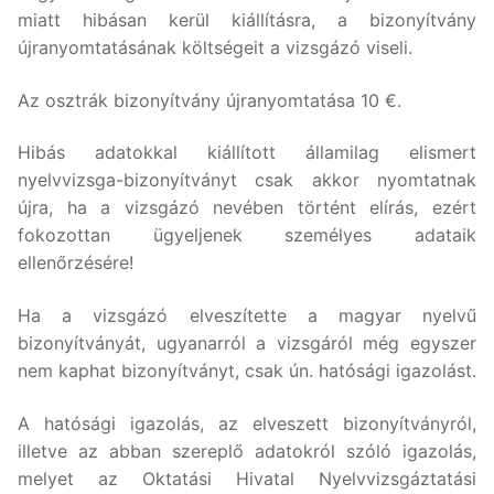
miatt hibásan kerül kiállításra, a bizonyítvány
újranyomtatásának költségeit a vizsgázó viseli.
Az osztrák bizonyítvány újranyomtatása 10 €.
Hibás adatokkal kiállított államilag elismert
nyelvvizsga-bizonyítványt csak akkor nyomtatnak
újra, ha a vizsgázó nevében történt elírás, ezért
fokozottan ügyeljenek személyes adataik
ellenőrzésére!
Ha a vizsgázó elveszítette a magyar nyelvű
bizonyítványát, ugyanarról a vizsgáról még egyszer
nem kaphat bizonyítványt, csak ún. hatósági igazolást.
A hatósági igazolás, az elveszett bizonyítványról,
illetve az abban szereplő adatokról szóló igazolás,
melyet az Oktatási Hivatal Nyelvvizsgáztatási