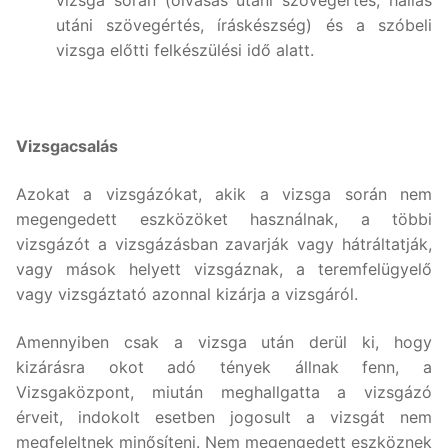
utáni szövegértés, íráskészség) és a szóbeli
vizsga előtti felkészülési idő alatt.
Vizsgacsalás
Azokat a vizsgázókat, akik a vizsga során nem
megengedett eszközöket használnak, a többi
vizsgázót a vizsgázásban zavarják vagy hátráltatják,
vagy mások helyett vizsgáznak, a teremfelügyelő
vagy vizsgáztató azonnal kizárja a vizsgáról.
Amennyiben csak a vizsga után derül ki, hogy
kizárásra okot adó tények állnak fenn, a
Vizsgaközpont, miután meghallgatta a vizsgázó
érveit, indokolt esetben jogosult a vizsgát nem
megfeleltnek minősíteni. Nem megengedett eszköznek