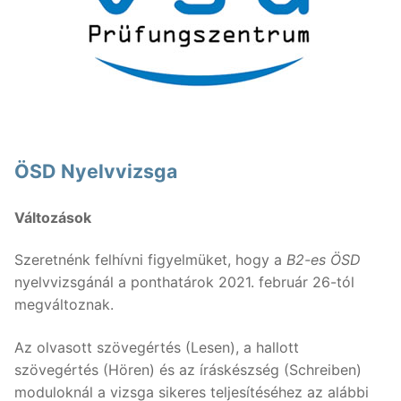
Nyelvtanfolyamok
Lakossági nyelvtanfolyamok
Nyelvvizsgák
Egyéni nyelvi képzés
Rólunk
Online nyelvi képzés
Rólunk
Fordítás, tolmácsolás
ÖSD Nyelvvizsga
Szaknyelvi nyelvtanfolyamok
Kapcsolat
Blog
Változások
Nyelvvizsga előkészítő tanfolyamok
Tanárainknak
Szeretnénk felhívni figyelmüket, hogy a
B2-es ÖSD
Vállalati nyelvtanfolyamok
Módszertani központ
nyelvvizsgánál a ponthatárok 2021. február 26-tól
megváltoznak.
Gyermektanfolyamok
Az olvasott szövegértés (Lesen), a hallott
Újlatin és orosz nyelv
szövegértés (Hören) és az íráskészség (Schreiben)
moduloknál a vizsga sikeres teljesítéséhez az alábbi
Keresése: