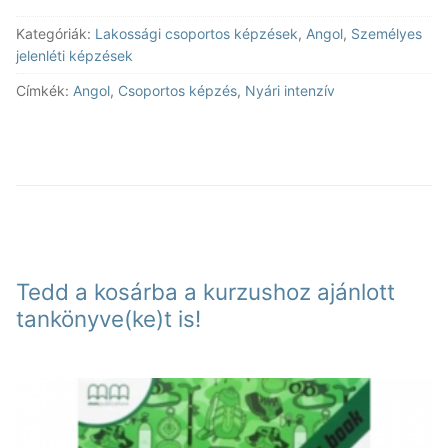
nyelvtanfolyam
Kategóriák:
Lakossági csoportos képzések
,
Angol
,
Személyes
angol
jelenléti képzések
A2-
4
Címkék:
Angol
,
Csoportos képzés
,
Nyári intenzív
mennyiség
Tedd a kosárba a kurzushoz ajánlott
tankönyve(ke)t is!