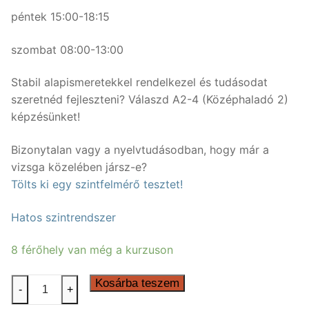
péntek 15:00-18:15
szombat 08:00-13:00
Stabil alapismeretekkel rendelkezel és tudásodat
szeretnéd fejleszteni? Válaszd A2-4 (Középhaladó 2)
képzésünket!
Bizonytalan vagy a nyelvtudásodban, hogy már a
vizsga közelében jársz-e?
Tölts ki egy szintfelmérő tesztet!
Hatos szintrendszer
8 férőhely van még a kurzuson
50
Kosárba teszem
-
+
órás