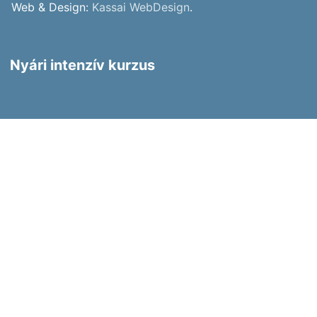
Web & Design:
Kassai WebDesign
.
Nyári intenzív kurzus