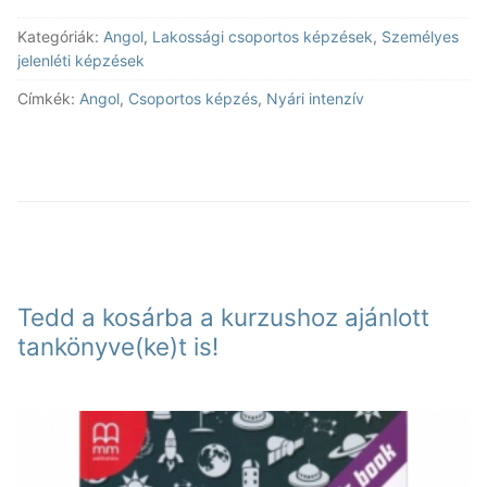
nyelvtanfolyam
Kategóriák:
Angol
,
Lakossági csoportos képzések
,
Személyes
angol
jelenléti képzések
B1-
5
Címkék:
Angol
,
Csoportos képzés
,
Nyári intenzív
mennyiség
Tedd a kosárba a kurzushoz ajánlott
tankönyve(ke)t is!