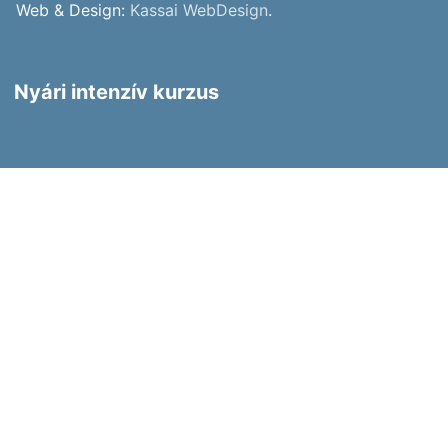
Web & Design:
Kassai WebDesign
.
Nyári intenzív kurzus