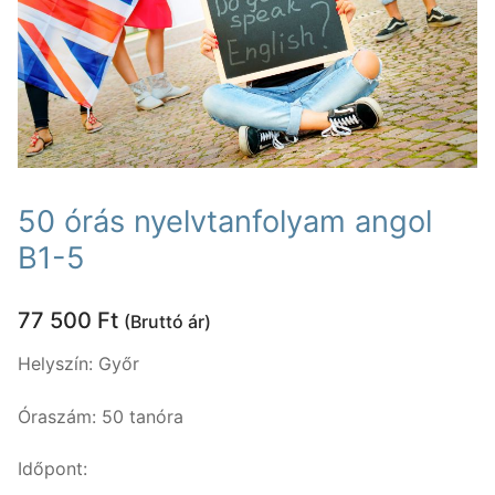
Nyelvtanfolyamok
Lakossági nyelvtanfolyamok
Nyelvvizsgák
Egyéni nyelvi képzés
Rólunk
Online nyelvi képzés
Rólunk
Fordítás, tolmácsolás
50 órás nyelvtanfolyam angol
Szaknyelvi nyelvtanfolyamok
Kapcsolat
Blog
B1-5
Nyelvvizsga előkészítő tanfolyamok
Tanárainknak
77 500
Ft
(Bruttó ár)
Vállalati nyelvtanfolyamok
Módszertani központ
Helyszín: Győr
Gyermektanfolyamok
Óraszám: 50 tanóra
Újlatin és orosz nyelv
Időpont:
Keresése: