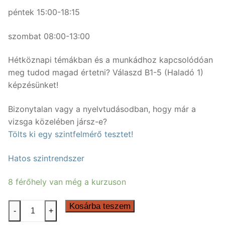
péntek 15:00-18:15
szombat 08:00-13:00
Hétköznapi témákban és a munkádhoz kapcsolódóan
meg tudod magad értetni? Válaszd B1-5 (Haladó 1)
képzésünket!
Bizonytalan vagy a nyelvtudásodban, hogy már a
vizsga közelében jársz-e?
Tölts ki egy szintfelmérő tesztet!
Hatos szintrendszer
8 férőhely van még a kurzuson
50
Kosárba teszem
-
+
órás