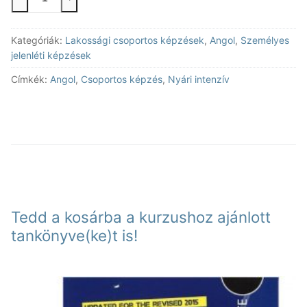
órás
nyelvtanfolyam
Kategóriák:
Lakossági csoportos képzések
,
Angol
,
Személyes
angol
jelenléti képzések
B2-
7
Címkék:
Angol
,
Csoportos képzés
,
Nyári intenzív
mennyiség
Tedd a kosárba a kurzushoz ajánlott
tankönyve(ke)t is!