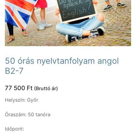
Nyelvtanfolyamok
Lakossági nyelvtanfolyamok
Nyelvvizsgák
Egyéni nyelvi képzés
Rólunk
Online nyelvi képzés
Rólunk
Fordítás, tolmácsolás
50 órás nyelvtanfolyam angol
Szaknyelvi nyelvtanfolyamok
Kapcsolat
Blog
B2-7
Nyelvvizsga előkészítő tanfolyamok
Tanárainknak
77 500
Ft
(Bruttó ár)
Vállalati nyelvtanfolyamok
Módszertani központ
Helyszín: Győr
Gyermektanfolyamok
Óraszám: 50 tanóra
Újlatin és orosz nyelv
Időpont:
Keresése: