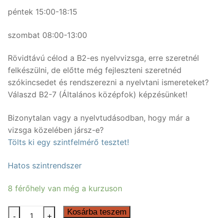
péntek 15:00-18:15
szombat 08:00-13:00
Rövidtávú célod a B2-es nyelvvizsga, erre szeretnél
felkészülni, de előtte még fejleszteni szeretnéd
szókincsedet és rendszerezni a nyelvtani ismereteket?
Válaszd B2-7 (Általános középfok) képzésünket!
Bizonytalan vagy a nyelvtudásodban, hogy már a
vizsga közelében jársz-e?
Tölts ki egy szintfelmérő tesztet!
Hatos szintrendszer
8 férőhely van még a kurzuson
50
Kosárba teszem
-
+