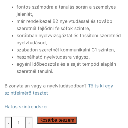
fontos számodra a tanulás során a személyes
jelenlét,
már rendelkezel B2 nyelvtudással és tovább
szeretnél fejlődni felsőfok szintre,
korábban nyelvvizsgáztál és frissíteni szeretnéd
nyelvtudásod,
szabadon szeretnél kommunikálni C1 szinten,
használható nyelvtudásra vágysz,
egyéni időbeosztás és a saját tempód alapján
szeretnél tanulni.
Bizonytalan vagy a nyelvtudásodban?
Tölts ki egy
szintfelmérő tesztet
Hatos szintrendszer
Egyéni
Kosárba teszem
-
+
angol