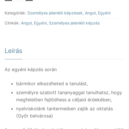
C1
Kategóriák:
Személyes jelenléti képzések
,
Angol
,
Egyéni
szinten
jelenléti
Címkék:
Angol
,
Egyéni
,
Személyes jelenléti képzés
képzés
mennyiség
Leírás
Az egyéni képzés során
bármikor elkezdheted a tanulást,
személyre szabott tananyaggal tanulhatsz, hogy
megfelelően fejlődhess a céljaid érdekében,
nyelviskolánk tantermeiben zajlik az oktatás
(Győr belvárosa)