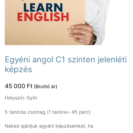
Nyelvtanfolyamok
Lakossági nyelvtanfolyamok
Nyelvvizsgák
Egyéni nyelvi képzés
Rólunk
Online nyelvi képzés
Rólunk
Fordítás, tolmácsolás
Egyéni angol C1 szinten jelenléti
Szaknyelvi nyelvtanfolyamok
Kapcsolat
Blog
képzés
Nyelvvizsga előkészítő tanfolyamok
Tanárainknak
45 000
Ft
(Bruttó ár)
Vállalati nyelvtanfolyamok
Módszertani központ
Helyszín: Győr
Gyermektanfolyamok
5 tanórás csomag (1 tanóra= 45 perc)
Újlatin és orosz nyelv
Neked ajánljuk egyéni képzéseinket, ha
Keresése: