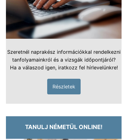
Szeretnél naprakész információkkal rendelkezni
tanfolyamainkról és a vizsgák időpontjáról?
Ha a válaszod igen, iratkozz fel hírlevelünkre!
Részletek
TANULJ NÉMETÜL ONLINE!