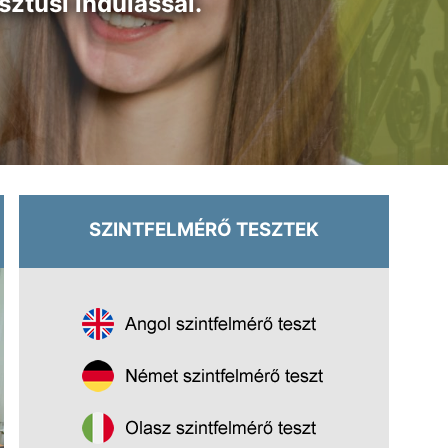
sztusi indulással.
SZINTFELMÉRŐ TESZTEK