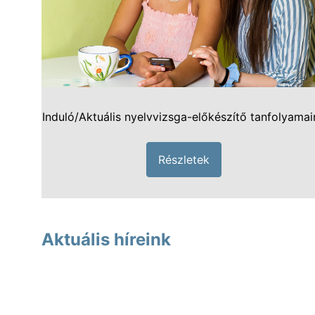
Keresése:
Induló/Aktuális nyelvvizsga-előkészítő tanfolyamai
Részletek
Aktuális híreink