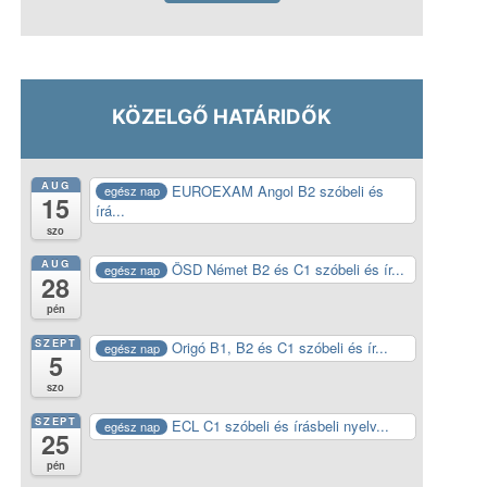
KÖZELGŐ HATÁRIDŐK
AUG
EUROEXAM Angol B2 szóbeli és
egész nap
15
írá...
szo
AUG
ÖSD Német B2 és C1 szóbeli és ír...
egész nap
28
pén
SZEPT
Origó B1, B2 és C1 szóbeli és ír...
egész nap
5
szo
SZEPT
ECL C1 szóbeli és írásbeli nyelv...
egész nap
25
pén