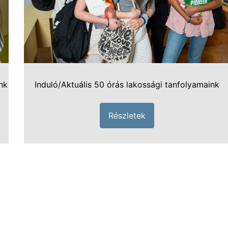
nk
Induló/Aktuális 50 órás lakossági tanfolyamaink
Részletek