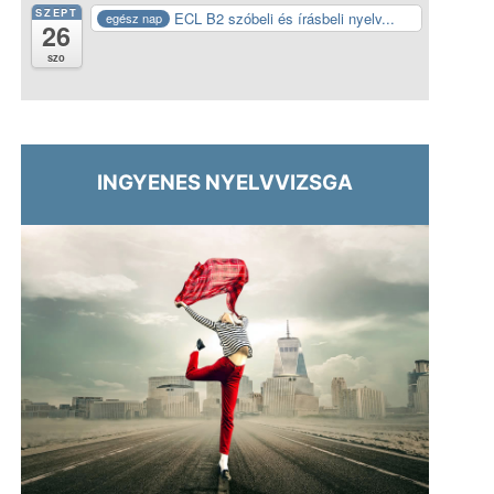
SZEPT
ECL B2 szóbeli és írásbeli nyelv...
egész nap
26
szo
INGYENES NYELVVIZSGA