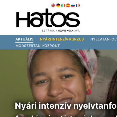
Ugrás
a
tartalomra
AKTUÁLIS
NYÁRI INTENZÍV KURZUS
NYELVTANFO
MÓDSZERTANI KÖZPONT
WEBSHOP
KOSÁR
|
0
FT
Nyári intenzív nyelvtan
Magyar