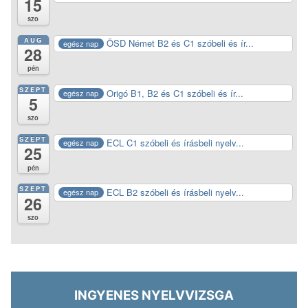
15
szo
AUG
ÖSD Német B2 és C1 szóbeli és ír...
egész nap
28
pén
SZEPT
Origó B1, B2 és C1 szóbeli és ír...
egész nap
5
szo
SZEPT
ECL C1 szóbeli és írásbeli nyelv...
egész nap
25
pén
SZEPT
ECL B2 szóbeli és írásbeli nyelv...
egész nap
26
szo
INGYENES NYELVVIZSGA