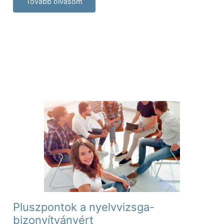
Tovább olvasom
Pluszpontok a nyelvvizsga-
bizonyítványért