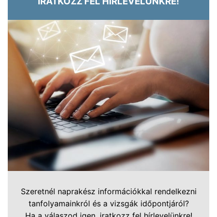
IRATKOZZ FEL HÍRLEVELÜNKRE!
Szeretnél naprakész információkkal rendelkezni
tanfolyamainkról és a vizsgák időpontjáról?
Ha a válaszod igen, iratkozz fel hírlevelünkre!