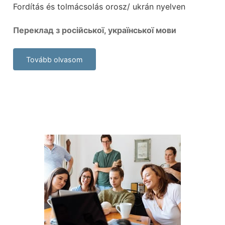
Fordítás és tolmácsolás orosz/ ukrán nyelven
Переклад з російської, української мови
Tovább olvasom