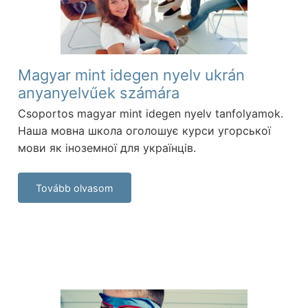
Magyar mint idegen nyelv ukrán
anyanyelvűek számára
Csoportos magyar mint idegen nyelv tanfolyamok.
Наша мовна школа оголошує курси угорської
мови як іноземної для українців.
Tovább olvasom