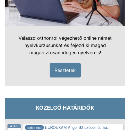
Válaszd otthonról végezhető online német
nyelvkurzusunkat és fejezd ki magad
magabiztosan idegen nyelven is!
Részletek
KÖZELGŐ HATÁRIDŐK
AUG
EUROEXAM Angol B2 szóbeli és írá...
egész nap