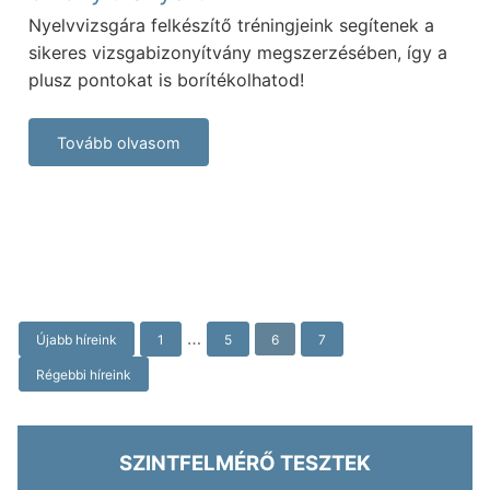
Nyelvvizsgára felkészítő tréningjeink segítenek a
sikeres vizsgabizonyítvány megszerzésében, így a
plusz pontokat is borítékolhatod!
Tovább olvasom
Posts
…
Újabb híreink
1
5
6
7
Navigation
Régebbi híreink
SZINTFELMÉRŐ TESZTEK