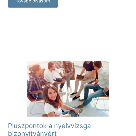
Tovább olvasom
Pluszpontok a nyelvvizsga-
bizonyítványért