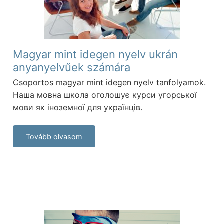
Magyar mint idegen nyelv ukrán
anyanyelvűek számára
Csoportos magyar mint idegen nyelv tanfolyamok.
Наша мовна школа оголошує курси угорської
мови як іноземної для українців.
Tovább olvasom