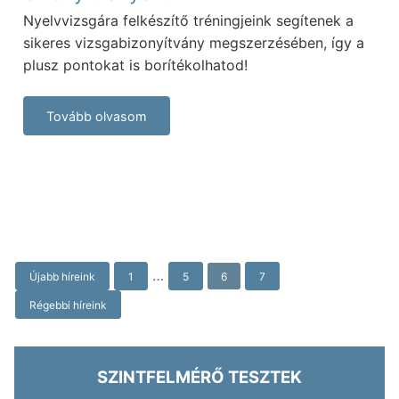
Nyelvvizsgára felkészítő tréningjeink segítenek a
sikeres vizsgabizonyítvány megszerzésében, így a
plusz pontokat is borítékolhatod!
Tovább olvasom
Posts
…
Újabb híreink
1
5
6
7
Navigation
Régebbi híreink
SZINTFELMÉRŐ TESZTEK