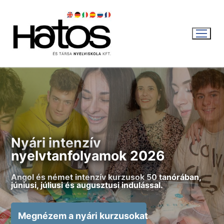
Ugrás
a
tartalomra
WEBSHOP
Nyári intenzív
KOSÁR
|
0
FT
nyelvtanfolyamok 2026
Angol és német intenzív kurzusok 50 tanórában,
Magyar
júniusi, júliusi és augusztusi indulással.
Magyar
Aktuális
Megnézem a nyári kurzusokat
English
Nyári intenzív kurzus