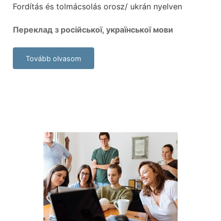
Fordítás és tolmácsolás orosz/ ukrán nyelven
Переклад з російської, української мови
Tovább olvasom