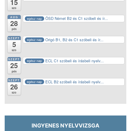
15
szo
AUG
ÖSD Német B2 és C1 szóbeli és ír...
egész nap
28
pén
SZEPT
Origó B1, B2 és C1 szóbeli és ír...
egész nap
5
szo
SZEPT
ECL C1 szóbeli és írásbeli nyelv...
egész nap
25
pén
SZEPT
ECL B2 szóbeli és írásbeli nyelv...
egész nap
26
szo
INGYENES NYELVVIZSGA