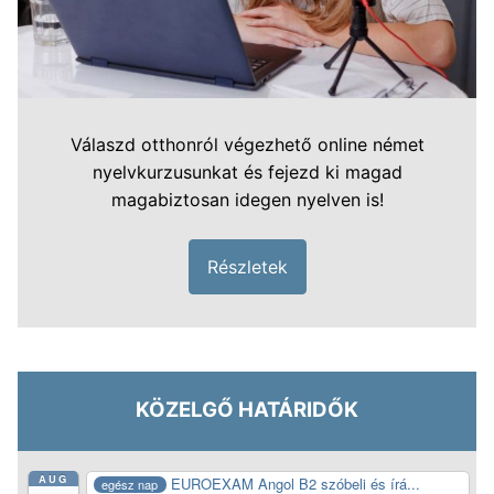
Válaszd otthonról végezhető online német
nyelvkurzusunkat és fejezd ki magad
magabiztosan idegen nyelven is!
Részletek
KÖZELGŐ HATÁRIDŐK
AUG
EUROEXAM Angol B2 szóbeli és írá...
egész nap