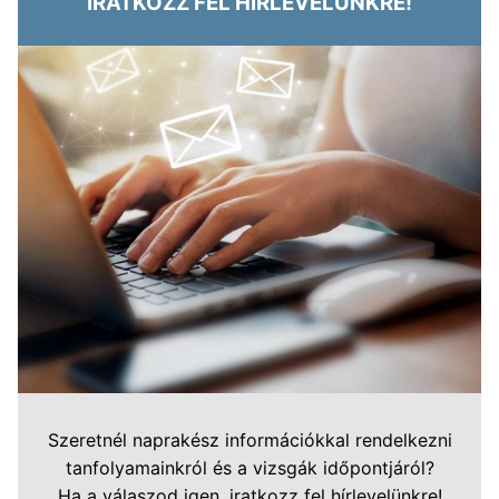
IRATKOZZ FEL HÍRLEVELÜNKRE!
Szeretnél naprakész információkkal rendelkezni
tanfolyamainkról és a vizsgák időpontjáról?
Ha a válaszod igen, iratkozz fel hírlevelünkre!